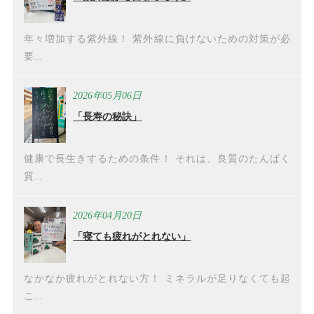
年々増加する紫外線！ 紫外線に負けないための対策が必
要...
2026年05月06日
「長寿の秘訣」
健康で長生きするための条件！ それは、良質のたんぱく
質...
2026年04月20日
「寝ても疲れがとれない」
なかなか疲れがとれない方！ ミネラルが足りなくても起
こ...