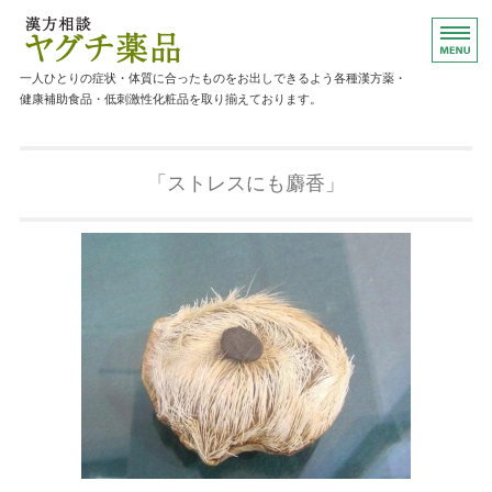
漢方薬・健康補助食品のご相談ならヤグ
一人ひとりの症状・体質に合ったものをお出しできるよう各種漢方薬・
健康補助食品・低刺激性化粧品を取り揃えております。
ホーム
「ストレスにも麝香」
主な取り扱い商品
ご相談について
店舗概要
お問い合わせ