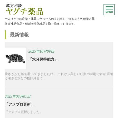
漢方薬・健康補助食品のご相談ならヤグ
一人ひとりの症状・体質に合ったものをお出しできるよう各種漢方薬・
健康補助食品・低刺激性化粧品を取り揃えております。
最新情報
ホーム
主な取り扱い商品
2025年10月09日
「水分保持能力」
ご相談について
店舗概要
暑さが少し落ち着いてきましたね、 これから美しい紅葉の時期ですが 長引
く暑さと水分の抜け具合に...
お問い合わせ
2025年08月01日
「アメブロ更新」
「アメブロ更新しました」