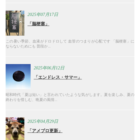
2025年07月17日
「脳梗塞」
この暑い季節、血液がドロドロして 血管のつまりが心配です 「脳梗塞」に
ならないためにも 普段か...
2025年06月12日
「エンドレス・サマー」
昭和時代「夏は短い」と言われていたような気がします。夏を楽しみ、夏の
終わりを惜しむ、晩夏の風情...
2025年04月29日
「アメブロ更新」